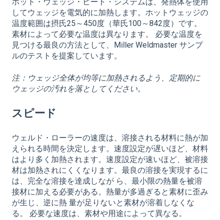
ホット・ウェッジ・ヒート・システムは、発熱体を使用
してウェッジを電気的に加熱します。ホットウェッジの
温度範囲は摂氏25～450度（華氏100～842度）です。
素材によって必要な温度は異なります。 必要な温度を
見つける最良の方法として、Miller Weldmaster サンプ
ルのテストを提案しています。
注：ウェッジ全体が均等に加熱されるよう、定期的に
ウェッジの汚れを落としてください。
スピード
ウェルド・ローラーの速度は、溶接される材料に熱が加
えられる時間を決定します。速度設定が遅いほど、材料
はより多く加熱されます。速度設定が速いほど、被溶接
材は加熱されにくくなります。最良の溶接を実現するに
は、完全な溶接を達成しなが ら、最小限の熱量を被溶
接材に加える必要がある。熱量が多過ぎると素材に歪み
が生じ、逆に熱 量が足りないと素材が溶着しなくな
る。 必要な速度は、素材や用途によって異なる。