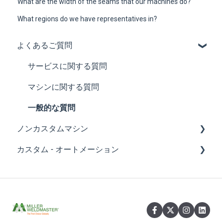
What are the width of the seams that our machines do?
What regions do we have representatives in?
よくあるご質問
サービスに関する質問
マシンに関する質問
一般的な質問
ノンカスタムマシン
カスタム - オートメーション
Tシリーズおよび112マシン
ミシン
一般 - オートメーション
ポータブル溶接機
一般質問