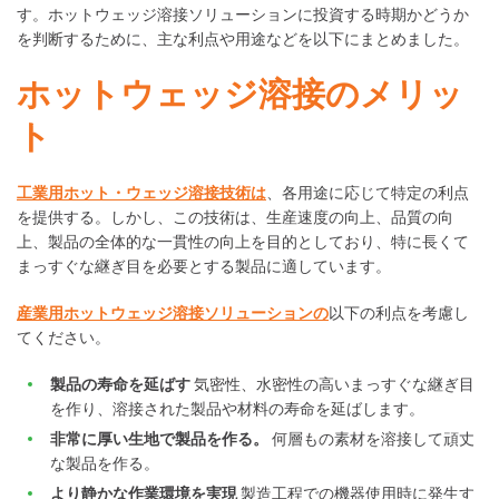
す。ホットウェッジ溶接ソリューションに投資する時期かどうか
を判断するために、主な利点や用途などを以下にまとめました。
ホットウェッジ溶接のメリッ
ト
工業用ホット・ウェッジ溶接技術は
、各用途に応じて特定の利点
を提供する。しかし、この技術は、生産速度の向上、品質の向
上、製品の全体的な一貫性の向上を目的としており、特に長くて
まっすぐな継ぎ目を必要とする製品に適しています。
産業用ホットウェッジ溶接ソリューションの
以下の利点を考慮し
てください。
製品の寿命を延ばす
気密性、水密性の高いまっすぐな継ぎ目
を作り、溶接された製品や材料の寿命を延ばします。
非常に厚い生地で製品を作る。
何層もの素材を溶接して頑丈
な製品を作る。
より静かな作業環境を実現
製造工程での機器使用時に発生す