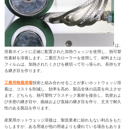
は、
溶着ポイントに正確に配置された加熱ウェッジを使用し、熱可塑
性素材を溶着します。二重圧力ローラーを使用して、材料または
フィルムは、加熱されたくさびを横切って引っ張られ、長持ちす
る継ぎ目を作ります。
工業用熱風溶着
技術と組み合わせることが多いホットウェッジ溶
着は、コストを削減し、効率を高め、製品全体の品質を向上させ
ます。どちらも、熱可塑性プラスチック素材を接合し、気密およ
び水密の継ぎ目や、曲線および直線の継ぎ目を作り、丈夫で耐久
性のある製品を作ります。
産業用ホットウェッジ溶接は、製造業者に紛れもない利点をもた
らしますが、ある用途が他の用途よりも優れている場合もありま