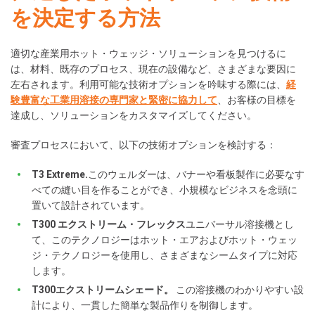
を決定する方法
適切な産業用ホット・ウェッジ・ソリューションを見つけるに
は、材料、既存のプロセス、現在の設備など、さまざまな要因に
左右されます。利用可能な技術オプションを吟味する際には、
経
験豊富な工業用溶接の専門家と緊密に協力して
、お客様の目標を
達成し、ソリューションをカスタマイズしてください。
審査プロセスにおいて、以下の技術オプションを検討する：
T3 Extreme.
このウェルダーは、バナーや看板製作に必要なす
べての縫い目を作ることができ、小規模なビジネスを念頭に
置いて設計されています。
T300 エクストリーム・フレックス
ユニバーサル溶接機とし
て、このテクノロジーはホット・エアおよびホット・ウェッ
ジ・テクノロジーを使用し、さまざまなシームタイプに対応
します。
T300エクストリームシェード。
この溶接機のわかりやすい設
計により、一貫した簡単な製品作りを制御します。