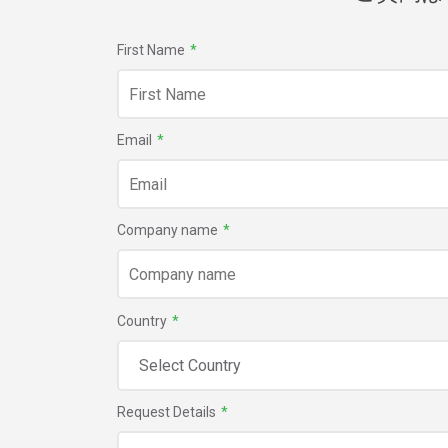
First Name
*
Email
*
Company name
*
Country
*
Request Details
*