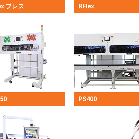
lex プレス
RFlex
50
PS400