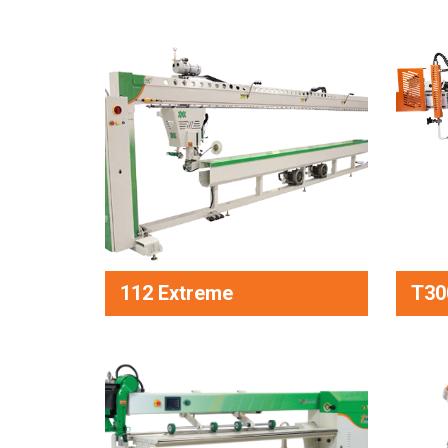
112 Extreme
T30