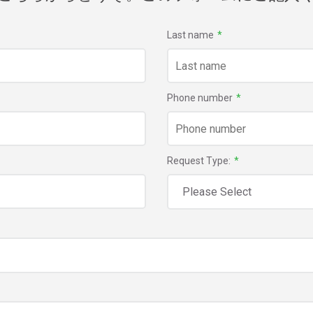
Last name
*
Phone number
*
Request Type:
*