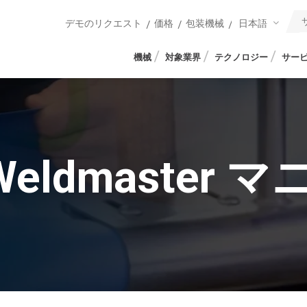
日本語
デモのリクエスト
価格
包装機械
機械
対象業界
テクノロジー
サー
r Weldmaster