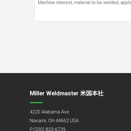
Miller Weldmaster 米国本社
4220 Alabama Ave.
Navarre, OH 44662 USA
P:
(330) 833-6739