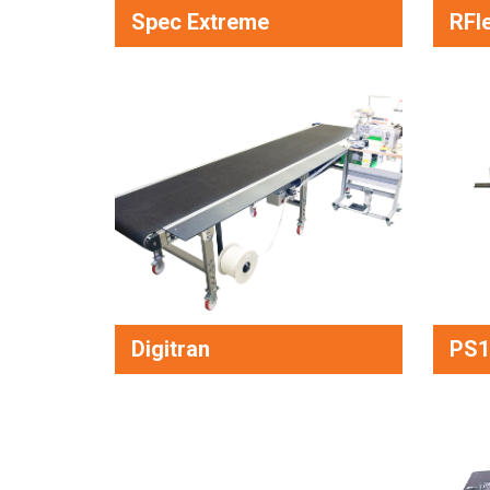
Spec Extreme
RF
Digitran
PS1