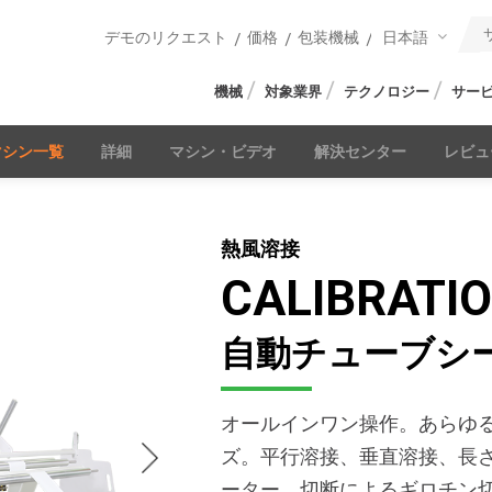
日本語
デモのリクエスト
価格
包装機械
機械
対象業界
テクノロジー
サー
マシン一覧
詳細
マシン・ビデオ
解決センター
レビュ
熱風溶接
CALIBRATI
自動チューブシ
オールインワン操作。あらゆ
ズ。平行溶接、垂直溶接、長
ーター、切断によるギロチン