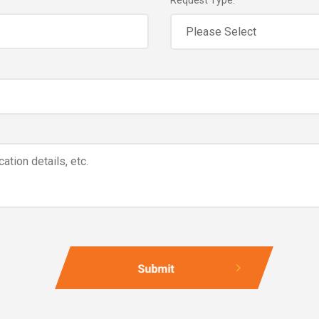
Request Type:
*