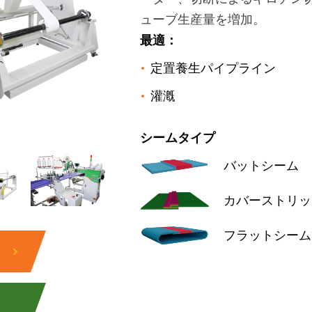
ューブ生産量を増加。
最適：
定置養生パイプライン
灌漑
シームタイプ
バットシーム
カバーストリッ
フラットシーム
！