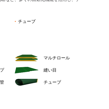
チューブ
マルチロール
プ
縫い目
管
チューブ