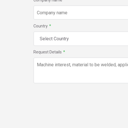
Company name
*
Country
*
Request Details
*