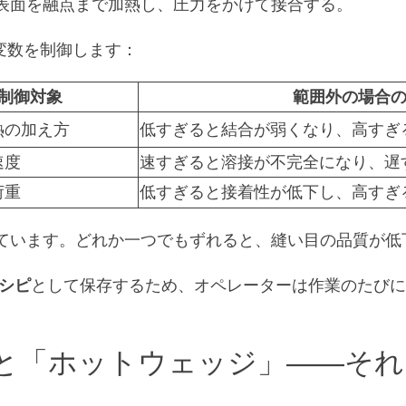
表面を融点まで加熱し、圧力をかけて接合する。
な変数を制御します：
制御対象
範囲外の場合
熱の加え方
低すぎると結合が弱くなり、高すぎ
速度
速すぎると溶接が不完全になり、遅
荷重
低すぎると接着性が低下し、高すぎ
ています。どれか一つでもずれると、縫い目の品質が低
シピ
として保存するため、オペレーターは作業のたびに
と「ホットウェッジ」――それ