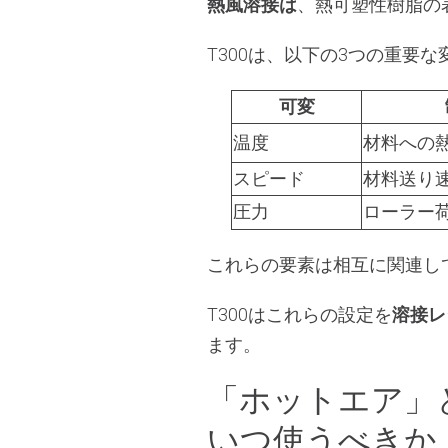
熱風溶接は
、熱可塑性樹脂の
T300は、以下の3つの重要
可変
温度
材料への
スピード
材料送り
圧力
ローラー
これらの要素は相互に関連し
T300はこれらの設定を
溶接レ
ます。
「ホットエア」
いつ使うべきか