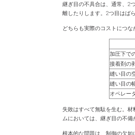
継ぎ目の不具合は、通常、2
離したりします。2つ目はば
どちらも実際のコストにつな
加圧下で
接着剤の
縫い目の
縫い目の
オペレー
失敗はすべて無駄を生む。材
ムにおいては、継ぎ目の不備
根本的な問題は、制御の欠如