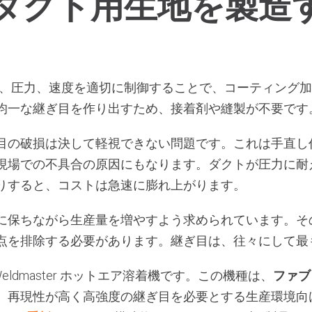
Cダクト用生地を製造
、圧力、速度を適切に制御することで、コーティング加
均一な継ぎ目を作り出すため、接着剤や縫製が不要です
目の破損は決して軽視できない問題です。これは手直し
現場での不具合の原因にもなります。ダクトが圧力に耐
りすると、コストは急速に膨れ上がります。
に保ちながら生産量を増やすよう求められています。そ
点を排除する必要があります。継ぎ目は、往々にして最
Weldmaster ホットエア溶着機です。この機種は、
ファブ
、再現性が高く高強度の継ぎ目を必要とする生産環境向