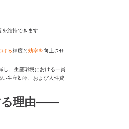
質を維持できます
おける
精度と
効率を
向上させ
低減し、生産環境における一貫
高い生産効率、および人件費
する理由――
ト