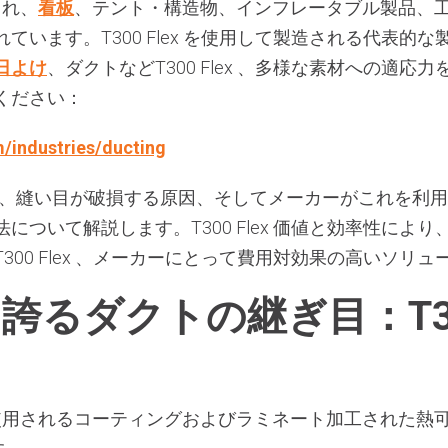
られ、
看板
、テント・構造物、インフレータブル製品、
ます。T300 Flex を使用して製造される代表的な製品T
日よけ
、ダクトなどT300 Flex 、多様な素材への適
ください：
/industries/ducting
み、縫い目が破損する原因、そしてメーカーがこれを利用
について解説します。T300 Flex 価値と効率性によ
300 Flex 、メーカーにとって費用対効果の高いソリ
誇るダクトの継ぎ目：T3
トに使用されるコーティングおよびラミネート加工された