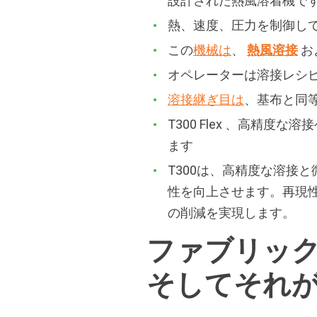
設計された熱風溶着機で
熱、速度、圧力を制御し
この
機械は
、
熱風溶接
お
オペレーターは溶接レシ
溶接継ぎ目は
、基布と同
T300 Flex 、高精度な
ます
T300は、高精度な溶接
性を向上させます。再現
の削減を実現します。
ファブリッ
そしてそれ