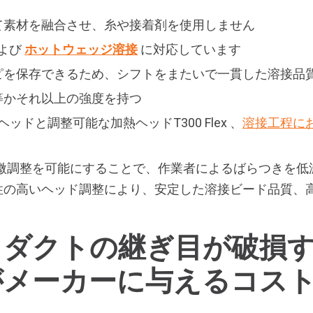
す
て素材を融合させ、糸や接着剤を使用しません
よび
ホットウェッジ溶接
に対応しています
ピを保存できるため、シフトをまたいで一貫した溶接品
等かそれ以上の強度を持つ
溶接ヘッドと調整可能な加熱ヘッドT300 Flex 、
溶接工程に
と微調整を可能にすることで、作業者によるばらつきを
性の高いヘッド調整により、安定した溶接ビード品質、
クダクトの継ぎ目が破損
がメーカーに与えるコス