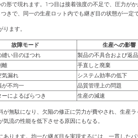
つの形で現れます。1つ目は接着強度の不足で、圧力が
らつきで、同一の生産ロット内でも継ぎ目の状態が一定
がります。
故障モード
生産への影響
の縫い目のほつれ
製品の不具合および返
剥離
手直しと廃棄
空気漏れ
システム効率の低下
幅が不均一
品質管理上の問題
ターによるばらつき
生産の減速
料が無駄になり、欠陥の修正に労力が費やされ、生産ラ
が気流の性能を低下させる原因にもなる。
にあります。均一な継ぎ目を実現するには、一貫したパ