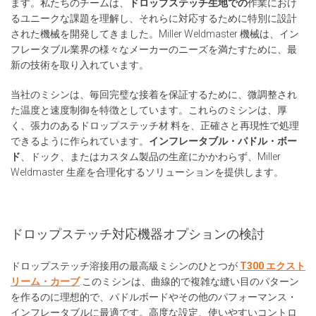
ます。私たちのチームは、
ドロップステッチ生地での
作業におけ
るユニークな課題を理解し、それらに対応するために特別に設計
された機械を開発してきました。Miller Weldmaster 機械は、イン
フレータブル業界の様々なメーカーのニーズを満たすために、最
新の技術を取り入れています。
当社のミシンは、毎回完璧な接着を保証するために、微調整され
た温度と速度制御を特徴としています。これらのミシンは、厚
く、張力のあるドロップステッチ材 料を、正確さと再現性で処理
できるように作られています。
インフレータブル・パドル・ボー
ド
、ドック、またはカスタム製品の生産にかかわらず、Miller
Weldmaster 生産を合理化するソリューションを提供します。
ドロップステッチ対応機器オプションの検討
ドロップステッチ溶接用の最高級ミシンのひとつが
T300 エクスト
リーム・カーブ
.このミシンは、曲線的で複雑な縫い目のパターン
を作るのに理想的で、パドルボードやその他のパフォーマンス・
インフレータブルに最適です。高度な設定、使いやすいコントロ