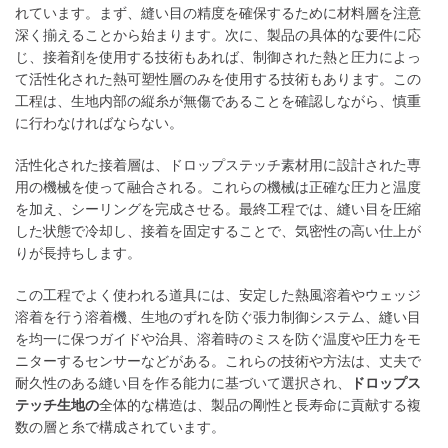
れています。まず、縫い目の精度を確保するために材料層を注意
深く揃えることから始まります。次に、製品の具体的な要件に応
じ、接着剤を使用する技術もあれば、制御された熱と圧力によっ
て活性化された熱可塑性層のみを使用する技術もあります。この
工程は、生地内部の縦糸が無傷であることを確認しながら、慎重
に行わなければならない。
活性化された接着層は、ドロップステッチ素材用に設計された専
用の機械を使って融合される。これらの機械は正確な圧力と温度
を加え、シーリングを完成させる。最終工程では、縫い目を圧縮
した状態で冷却し、接着を固定することで、気密性の高い仕上が
りが長持ちします。
この工程でよく使われる道具には、安定した熱風溶着やウェッジ
溶着を行う溶着機、生地のずれを防ぐ張力制御システム、縫い目
を均一に保つガイドや治具、溶着時のミスを防ぐ温度や圧力をモ
ニターするセンサーなどがある。これらの技術や方法は、丈夫で
耐久性のある縫い目を作る能力に基づいて選択され、
ドロップス
テッチ生地の
全体的な構造は、製品の剛性と長寿命に貢献する複
数の層と糸で構成されています。