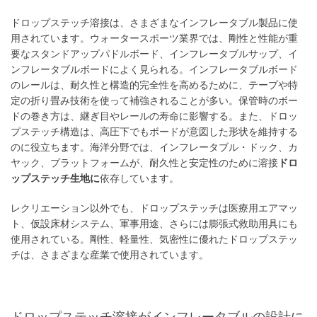
ドロップステッチ溶接は、さまざまなインフレータブル製品に使
用されています。ウォータースポーツ業界では、剛性と性能が重
要なスタンドアップパドルボード、インフレータブルサップ、イ
ンフレータブルボードによく見られる。インフレータブルボード
のレールは、耐久性と構造的完全性を高めるために、テープや特
定の折り畳み技術を使って補強されることが多い。保管時のボー
ドの巻き方は、継ぎ目やレールの寿命に影響する。また、ドロッ
プステッチ構造は、高圧下でもボードが意図した形状を維持する
のに役立ちます。海洋分野では、インフレータブル・ドック、カ
ヤック、プラットフォームが、耐久性と安定性のために溶接
ドロ
ップステッチ生地に
依存しています。
レクリエーション以外でも、ドロップステッチは医療用エアマッ
ト、仮設床材システム、軍事用途、さらには膨張式救助用具にも
使用されている。剛性、軽量性、気密性に優れたドロップステッ
チは、さまざまな産業で使用されています。
ドロップステッチ溶接がインフレータブルの設計に