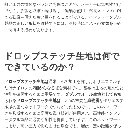
熱と圧力の微妙なバランスを保つことで、メーカーは気密性だけ
でなく、膨張と収縮の繰り返し、過酷な使用、環境ストレスに耐
える強度を備えた縫い目を作ることができる。インフレータブル
製品の正しい形状を維持するには、溶接時にこれらの変数を正確
に制御する必要があります。
ドロップステッチ生地は何で
できているのか？
ドロップステッチ生地は
通常、PVC加工を施したポリエステルま
たはナイロンの
2層から
なる複合素材です。基布は生地の耐久性と
性能を確保するために重要です。
ダブルウォール生地としても
知
られる
ドロップステッチ生地は
、2つの主要な
織物層が
ポリエステ
ル糸の密なネットワークでつながったものです。このネットワー
クを形成するために高度な織り技術が使用され、高性能インフレ
ータブル製品に必要な剛性を提供しています。このネットワーク
により、高い圧力で膨らませた場合でも、層は一定の距離を保っ