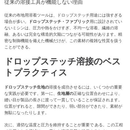
従来の溶接工具が機能しない理由
従来の布地用溶着ツールは、ドロップステッチ用途には強すぎる
場合が多い。
ドロップステッチ・ファブリック
用に設計されてい
ないミシンは、圧力や熱をかけすぎ、不均一な溶着、繊維の溶
融、あるいは完全な構造的欠陥につながる可能性があります。精
密な制御機能を備えた機械だけが、この素材の複雑な性質を扱う
ことができる。
ドロップステッチ溶接のベス
トプラクティス
ドロップステッチ生地の
溶接を成功させるには、いくつかの重要
な実践が必要です。第一に、
生地層の
正確な位置合わせにより、
縫い目が製品の長さに渡って一貫していることが保証されます。
位置がずれると、隙間ができたり、弱い部分ができたり、素材が
無駄になったりします。
次に、適切な温度と圧力を維持することが重要で ある。この工程