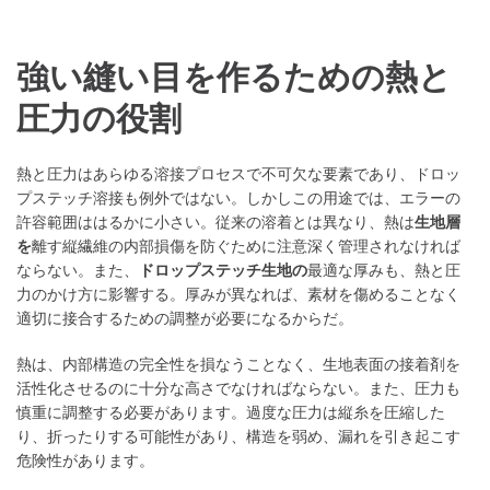
強い縫い目を作るための熱と
圧力の役割
熱と圧力はあらゆる溶接プロセスで不可欠な要素であり、ドロッ
プステッチ溶接も例外ではない。しかしこの用途では、エラーの
許容範囲ははるかに小さい。従来の溶着とは異なり、熱は
生地層
を
離す縦繊維の内部損傷を防ぐために注意深く管理されなければ
ならない。また、
ドロップステッチ生地の
最適な厚みも、熱と圧
力のかけ方に影響する。厚みが異なれば、素材を傷めることなく
適切に接合するための調整が必要になるからだ。
熱は、内部構造の完全性を損なうことなく、生地表面の接着剤を
活性化させるのに十分な高さでなければならない。また、圧力も
慎重に調整する必要があります。過度な圧力は縦糸を圧縮した
り、折ったりする可能性があり、構造を弱め、漏れを引き起こす
危険性があります。