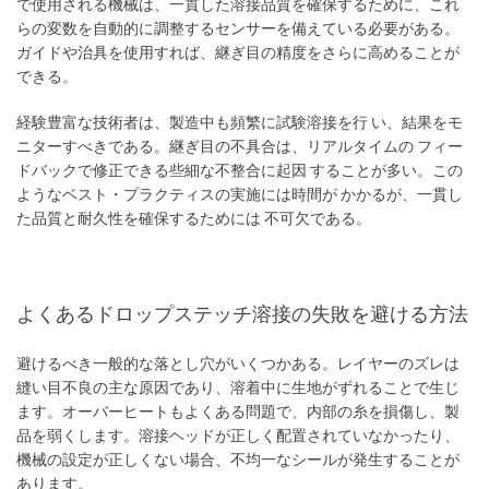
で使用される機械は、一貫した溶接品質を確保するために、これ
らの変数を自動的に調整するセンサーを備えている必要がある。
ガイドや治具を使用すれば、継ぎ目の精度をさらに高めることが
できる。
経験豊富な技術者は、製造中も頻繁に試験溶接を行 い、結果をモ
ニターすべきである。継ぎ目の不具合は、リアルタイムの フィー
ドバックで修正できる些細な不整合に起因 することが多い。この
ようなベスト・プラクティスの実施には時間が かかるが、一貫し
た品質と耐久性を確保するためには 不可欠である。
よくあるドロップステッチ溶接の失敗を避ける方法
避けるべき一般的な落とし穴がいくつかある。レイヤーのズレは
縫い目不良の主な原因であり、溶着中に生地がずれることで生じ
ます。オーバーヒートもよくある問題で、内部の糸を損傷し、製
品を弱くします。溶接ヘッドが正しく配置されていなかったり、
機械の設定が正しくない場合、不均一なシールが発生することが
あります。