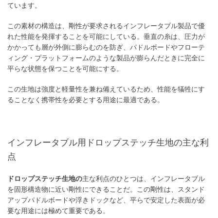
ています。
この素材の構造は、剛性が要求されるインフレータブル製品で優
れた性能を発揮することを可能にしている。垂直の糸は、圧力が
かかっても層が外側に膨らむのを防ぎ、パドルボードやフローテ
ィング・プラットフォームのような製品が膨らんだときに完全に
平らな状態を保つことを可能にする。
この生地は強度と軽量性を兼ね備えているため、性能を犠牲にす
ることなく携帯性を必要とする用途に最適である。
インフレータブル用ドロップステッチ生地の主な利
点
ドロップステッチ生地の
主な利点のひとつは、インフレータブル
を固形構造物に近い剛性にできることだ。この剛性は、スタンド
アップパドルボードや浮きドックなど、平らで安定した表面が必
要な用途には極めて重要である。