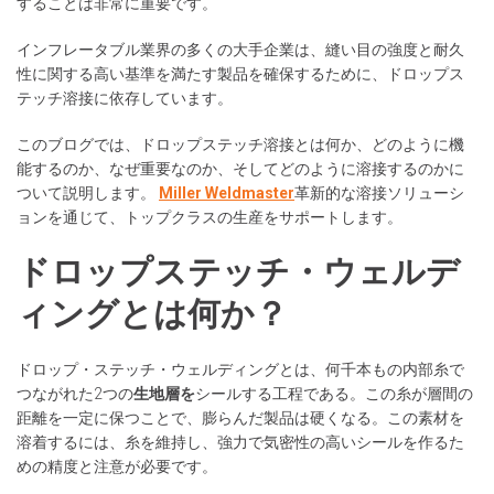
することは非常に重要です。
インフレータブル業界の多くの大手企業は、縫い目の強度と耐久
性に関する高い基準を満たす製品を確保するために、ドロップス
テッチ溶接に依存しています。
このブログでは、ドロップステッチ溶接とは何か、どのように機
能するのか、なぜ重要なのか、そしてどのように溶接するのかに
ついて説明します。
Miller Weldmaster
革新的な溶接ソリューシ
ョンを通じて、トップクラスの生産をサポートします。
ドロップステッチ・ウェルデ
ィングとは何か？
ドロップ・ステッチ・ウェルディングとは、何千本もの内部糸で
つながれた2つの
生地層を
シールする工程である。この糸が層間の
距離を一定に保つことで、膨らんだ製品は硬くなる。この素材を
溶着するには、糸を維持し、強力で気密性の高いシールを作るた
めの精度と注意が必要です。